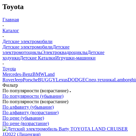
Toyota
Главная
-
Каталог
-
Детские электромобили
Детские электромобили
Детские
электромотоциклы
Электроквадроциклы
Детские
ходунки
Детские Каталки
Игрушки-машинки
-
Toyota
Mercedes-Benz
BMW
Land
Rover
Jeep
Porsche
BUGGY
Lexus
DODGE
Спец.техника
Lamborghi
Фильтр
По популярности (возрастание)
По популярности (убывание)
По популярности (возрастание)
По алфавиту (убывание)
По алфавиту (возрастание)
По цене (убывание)
По цене (возрастание)