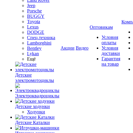
Land Rover
Jeep
Porsche
BUGGY
Toyota
Комп
Lexus
Оптовикам
DODGE
Условия
Спец.техника
оплаты
Lamborghini
Акции
Видео
Условия
Bentley
доставки
Lykan
Гарантия
Ещё
на товар
Детские
электромотоциклы
Электроквадроциклы
Детские ходунки
Ходунки
Детские Каталки