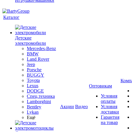
Игрушки-машинки
Каталог
Детские
электромобили
Mercedes-Benz
BMW
Land Rover
Jeep
Porsche
BUGGY
Toyota
Комп
Lexus
Оптовикам
DODGE
Условия
Спец.техника
оплаты
Lamborghini
Акции
Видео
Условия
Bentley
доставки
Lykan
Гарантия
Ещё
на товар