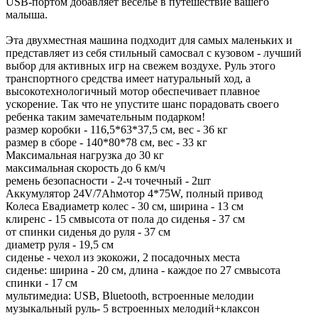
USB-портом добавляет веселье в путешествие вашего
малыша.
Эта двухместная машина подходит для самых маленьких и
представляет из себя стильный самосвал с кузовом - лучший
выбор для активных игр на свежем воздухе. Руль этого
транспортного средства имеет натуральный ход, а
высокотехнологичный мотор обеспечивает плавное
ускорение. Так что не упустите шанс порадовать своего
ребенка таким замечательным подарком!
размер коробки - 116,5*63*37,5 см, вес - 36 кг
размер в сборе - 140*80*78 см, вес - 33 кг
Максимальная нагрузка до 30 кг
максимальная скорость до 6 км/ч
ремень безопасности - 2-ч точечный - 2шт
Аккумулятор 24V/7Ahмотор 4*75W, полный привод
Колеса Евадиаметр колес - 30 см, ширина - 13 см
клиренс - 15 смвысота от пола до сиденья - 37 см
от спинки сиденья до руля - 37 см
диаметр руля - 19,5 см
сиденье - чехол из экокожи, 2 посадочных места
сиденье: ширина - 20 см, длина - каждое по 27 смвысота
спинки - 17 см
мультимедиа: USB, Bluetooth, встроенные мелодии
музыкальный руль- 5 встроенных мелодий+клаксон