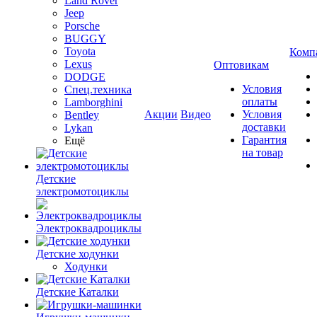
Land Rover
Jeep
Porsche
BUGGY
Toyota
Комп
Lexus
Оптовикам
DODGE
Условия
Спец.техника
оплаты
Lamborghini
Акции
Видео
Условия
Bentley
доставки
Lykan
Гарантия
Ещё
на товар
Детские
электромотоциклы
Электроквадроциклы
Детские ходунки
Ходунки
Детские Каталки