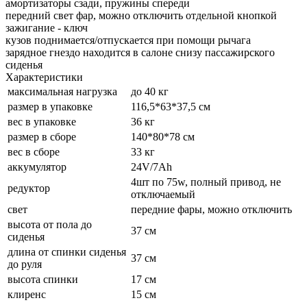
амортизаторы сзади, пружины спереди
передний свет фар, можно отключить отдельной кнопкой
зажигание - ключ
кузов поднимается/отпускается при помощи рычага
зарядное гнездо находится в салоне снизу пассажирского
сиденья
Характеристики
максимальная нагрузка
до 40 кг
размер в упаковке
116,5*63*37,5 см
вес в упаковке
36 кг
размер в сборе
140*80*78 см
вес в сборе
33 кг
аккумулятор
24V/7Ah
4шт по 75w, полный привод, не
редуктор
отключаемый
свет
передние фары, можно отключить
высота от пола до
37 см
сиденья
длина от спинки сиденья
37 см
до руля
высота спинки
17 см
клиренс
15 см