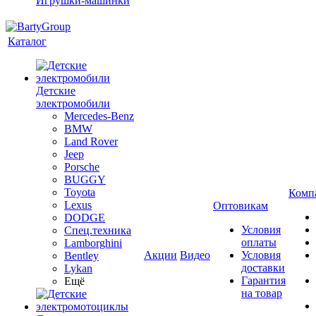
Игрушки-машинки
Каталог
Детские
электромобили
Mercedes-Benz
BMW
Land Rover
Jeep
Porsche
BUGGY
Toyota
Комп
Lexus
Оптовикам
DODGE
Условия
Спец.техника
оплаты
Lamborghini
Акции
Видео
Условия
Bentley
доставки
Lykan
Гарантия
Ещё
на товар