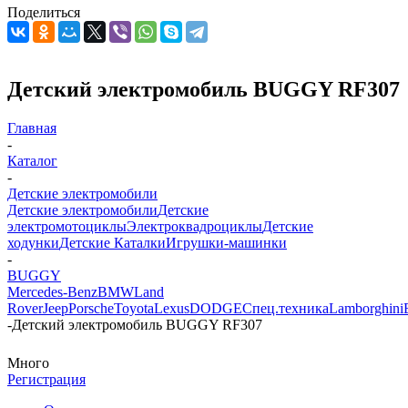
Поделиться
Детский электромобиль BUGGY RF307
Главная
-
Каталог
-
Детские электромобили
Детские электромобили
Детские
электромотоциклы
Электроквадроциклы
Детские
ходунки
Детские Каталки
Игрушки-машинки
-
BUGGY
Mercedes-Benz
BMW
Land
Rover
Jeep
Porsche
Toyota
Lexus
DODGE
Спец.техника
Lamborghini
-
Детский электромобиль BUGGY RF307
Много
Регистрация